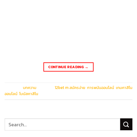
เลือกเดิมพันกีฬาได้มากกว่า 30 ประเภททั่วโลก เทคโนโลยีรักษา
ความปลอดภัยระดับธนาคารด้วย SSL 128-bit บริการลูกค้าตลอด
24 ชั่วโมงผ่าน LINE Official ผู้ใช้งานสามารถเริ่มต้นได้ทันทีผ่าน
เว็บไซต์หลักที่รองรับภาษาไทยครบวงจร ทั้งระบบฝาก-ถอนผ่าน
ช่องทางต่างๆ เช่น TrueMoney Wallet และธนาคารในประเทศ
โดยไม่มีค่าธรรมเนียมเพิ่มเติม ทำความรู้จัก 12bet m แพลตฟอร์ม
พนันระดับพรีเมียม […]
CONTINUE READING
→
Posted in
บทความ
|
Tagged
12bet m สมัครง่าย
,
การพนันออนไลน์
,
เกมคาสิโน
ออนไลน์
,
โบนัสคาสิโน