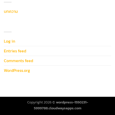
บทความ
เมตา
Log in
Entries feed
Comments feed
WordPress.org
Copyright 2026 ©
wordpress-1550231-
5999788.cloudwaysapps.com