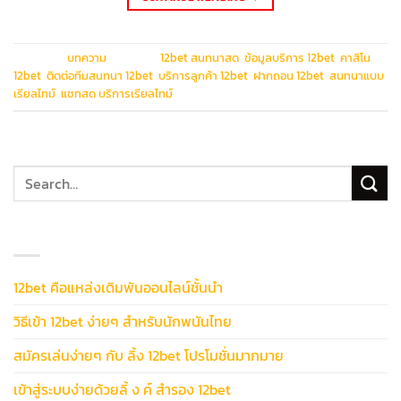
Posted in
บทความ
|
Tagged
12bet สนทนาสด
,
ข้อมูลบริการ 12bet
,
คาสิโน
12bet
,
ติดต่อทีมสนทนา 12bet
,
บริการลูกค้า 12bet
,
ฝากถอน 12bet
,
สนทนาแบบ
เรียลไทม์
,
แชทสด บริการเรียลไทม์
โพสต์ล่าสุด
12bet คือแหล่งเดิมพันออนไลน์ชั้นนำ
วิธีเข้า 12bet ง่ายๆ สำหรับนักพนันไทย
สมัครเล่นง่ายๆ กับ ลิ้ง 12bet โปรโมชั่นมากมาย
เข้าสู่ระบบง่ายด้วยลิ้ ง ค์ สํารอง 12bet