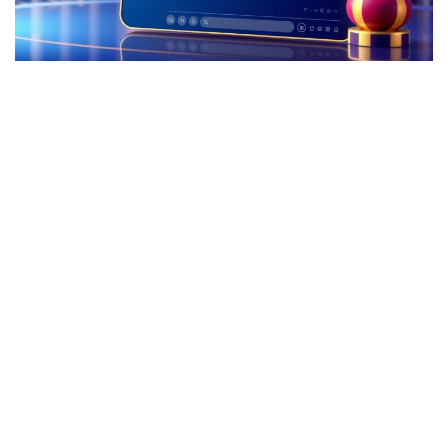
ในยุคที่ความรวดเร็วคือหัวใจสำคัญ ระบบสนทนาแบบเรียลไทม์ ได้
กลายเป็นมาตรฐานใหม่สำหรับแพลตฟอร์มเกมระดับพรีเมียม โดย
เฉพาะสำหรับนักพนันชาวไทยที่ต้องการประสบการณ์การบริการ
แบบไร้รอยต่อ แพลตฟอร์มชั้นนำได้พัฒนาระบบสื่อสารสองทาง
ผ่านเทคโนโลยีล้ำสมัย ที่ผสานความสะดวกสบายกับความ
ปลอดภัยในระดับสูงสุด การออกแบบระบบนี้มุ่งเน้นการแก้ไข
ปัญหาได้ทันทีแบบLive Chat พร้อมรองรับการใช้งานผ่านหลาย
ช่องทาง ทั้งบนเว็บไซต์และแอปพลิเคชันมือถือ ทีมงานผู้เชี่ยวชาญ
พร้อมให้บริการตลอด 24 ชั่วโมงด้วยภาษาที่หลากหลาย ไม่ว่าจะ
เป็นไทย อังกฤษ หรือภาษาอื่นๆ ในภูมิภาคเอเชีย จุดเด่นที่ทำให้
บริการนี้แตกต่างคือการรักษามาตรฐานความปลอดภัยตาม
นโยบายSSL Encryption ระดับสูง ร่วมกับระบบยืนยันตัวตนแบบ
หลายขั้นตอน ทำให้ผู้ใช้งานสามารถปรึกษาปัญหาหรือทำธุรกรรม
ได้อย่างมั่นใจทุกครั้งที่เชื่อมต่อ ประเด็นสำคัญที่ควรทราบ ระบบแช
ทสดทำงานแบบ Real-Time ด้วยเทคโนโลยีล่าสุด รักษาความ