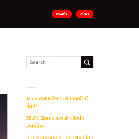
ทางเข้า
สมัคร
โพสต์ล่าสุด
12bet คือแหล่งเดิมพันออนไลน์
ชั้นนำ
วิธีเข้า 12bet ง่ายๆ สำหรับนัก
พนันไทย
สมัครเล่นง่ายๆ กับ ลิ้ง 12bet โปร