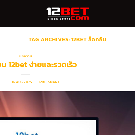
TAG ARCHIVES:
12BET ล็อกอิน
บทความ
ระบบ 12bet ง่ายและรวดเร็ว
TED ON
16 AUG 2025
BY
12BETSMART