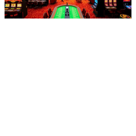
การเข้าสู่โลกของเว็บพนันออนไลน์ระดับพรีเมียมไม่เคยง่ายขนาดนี้
มาก่อน 12 เบท ผสมผสานความตื่นเต้นของคาสิโนสดและความ
เร้าใจจากการแทงกีฬาไว้ในแพลตฟอร์มเดียว พร้อมมอบ
ประสบการณ์การเล่นที่ออกแบบมาเพื่อตอบโจทย์ผู้ใช้ชาวไทยโดย
เฉพาะ ระบบเทคโนโลยีล่าสุดช่วยเสริมสร้างความน่าเชื่อถือ ทั้งใน
ส่วนของเกมส์คาสิโนออนไลน์ที่ทำงานแบบ Real-Time และการ
ถ่ายทอดสดการแข่งขันกีฬาแต่ละนัด ความเป็นเว็บตรงทำให้ผู้เล่น
สามารถเข้าถึงบริการได้ทันทีโดยไม่มีตัวกลาง รักษามาตรฐาน
ความปลอดภัยระดับสูงสุด ความพิเศษของแพลตฟอร์มนี้อยู่ที่การ
คัดสรรเกมส์ออนไลน์จากค่ายดังระดับโลก พร้อมอัตราการจ่ายเงิน
ที่แข่งขันได้ พร้อมทั้งมีระบบสนับสนุนผู้ใช้หลายภาษา เพื่อสร้าง
ประสบการณ์การเล่นที่ไร้รอยต่อสำหรับนักพนันชาวเอเชีย ประเด็น
สำคัญที่ควรรู้ แพลตฟอร์มครบวงจรรวมคาสิโนสดและกีฬา
ออนไลน์ ใช้เทคโนโลยีล่าสุดสำหรับการถ่ายทอดสดแบบเรียลไทม์
ระบบความปลอดภัยได้มาตรฐานสากล อัตราการจ่ายเงินสูงกว่า