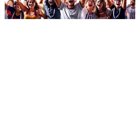
แพลตฟอร์มระดับพรีเมียมอย่าง 12bet มอบประสบการณ์ความ
บันเทิงออนไลน์ที่เหนือระดับ พร้อมข้อเสนอพิเศษที่ออกแบบมาเพื่อ
ผู้ใช้ชาวไทยโดยเฉพาะ ทั้งในส่วนของคาสิโนสดเกมส์ยอดนิยมและ
กิจกรรมเดิมพันกีฬาแบบเรียลไทม์ ทุกการใช้งานได้รับการรองรับ
ด้วยระบบรักษาความปลอดภัยมาตรฐานสากล สมาชิกใหม่สามารถ
รับสิทธิ์โบนัสต้อนรับสูงสุดทันทีหลังจากสมัครสมาชิก ขณะที่ผู้เล่น
ประจำจะได้สัมผัสกับโปรโมชั่นรายสัปดาห์ที่อัปเดตอย่างสม่ำเสมอ
ไม่ว่าจะเป็นเครดิตฟรีสำหรับสล็อตออนไลน์ หรือเงินคืนจากการ
เดิมพันกีฬาทุกประเภท จุดเด่นที่ทำให้แพลตฟอร์มนี้แตกต่างคือ
การผสมผสานระหว่างเทคโนโลยีล้ำสมัยกับบริการส่วนบุคคล
ระบบการเงินที่รองรับทั้งสกุลเงินบาทและสกุลเงินหลักอื่นๆ พร้อม
การทำธุรกรรมแบบไร้รอยต่อผ่านมาตรฐาน SSL 256-bit ประเด็น
สำคัญที่ควรรู้ ข้อเสนอโปรโมชั่นครอบคลุมทั้งคาสิโนออนไลน์และ
กีฬา โบนัสต้อนรับสูงสุดสำหรับสมาชิกใหม่ ระบบรักษาความ
ปลอดภัยระดับธนาคาร อัปเดตโปรโมชั่นพิเศษทุกสัปดาห์ รองรับ