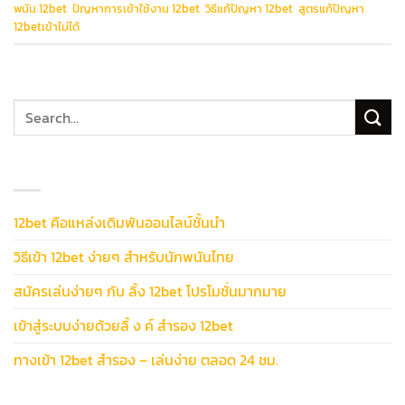
พนัน 12bet
,
ปัญหาการเข้าใช้งาน 12bet
,
วิธีแก้ปัญหา 12bet
,
สูตรแก้ปัญหา
12betเข้าไม่ได้
โพสต์ล่าสุด
12bet คือแหล่งเดิมพันออนไลน์ชั้นนำ
วิธีเข้า 12bet ง่ายๆ สำหรับนักพนันไทย
สมัครเล่นง่ายๆ กับ ลิ้ง 12bet โปรโมชั่นมากมาย
เข้าสู่ระบบง่ายด้วยลิ้ ง ค์ สํารอง 12bet
ทางเข้า 12bet สำรอง – เล่นง่าย ตลอด 24 ชม.