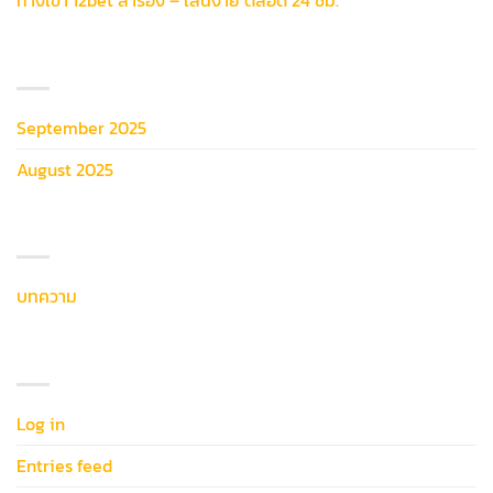
ทางเข้า 12bet สำรอง – เล่นง่าย ตลอด 24 ชม.
ARCHIVES
September 2025
August 2025
หมวดหมู่
บทความ
เมตา
Log in
Entries feed