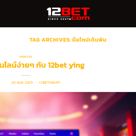
TAG ARCHIVES:
มือใหม่เดิมพัน
บทความ
นไลน์ง่ายๆ กับ 12bet ying
TED ON
30 AUG 2025
BY
12BETSMART