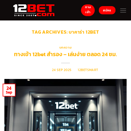
ข้าม
ทาง
ไป
สมัคร
เข้า
ยัง
เนื้อหา
TAG ARCHIVES:
บาคาร่า 12BET
บทความ
ทางเข้า 12bet สำรอง – เล่นง่าย ตลอด 24 ชม.
POSTED ON
24 SEP 2025
BY
12BETSMART
24
Sep