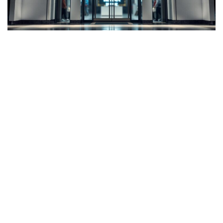
สำหรับผู้ชื่นชอบความตื่นเต้นในการเดิมพันระดับพรีเมียม บริการ
เว็บสำรอง จากแพลตฟอร์มชั้นนำนี้ตอบโจทย์ทุกความต้องการ
ด้วยระบบที่ออกแบบมาเพื่อให้ใช้งานได้อย่างต่อเนื่อง ทุกช่วงเวลา
ไม่ว่าคุณจะสนใจคาสิโนสดหรือกีฬาออนไลน์ เทคโนโลยีล่าสุดช่วย
ให้การเข้าถึงรวดเร็วผ่านทุกอุปกรณ์ ทั้งสมาร์ทโฟน แท็บเล็ต และ
คอมพิวเตอร์ ส่วนหน้าจอที่ปรับแต่งมาอย่างดีส่งมอบประสบการณ์
การเล่นที่สมจริง พร้อมฟีเจอร์ความปลอดภัยระดับสูงที่ปกป้อง
ข้อมูลส่วนตัวของผู้ใช้ ประเด็นสำคัญที่ควรรู้ ระบบสำรองรองรับ
การใช้งาน 24 ชั่วโมงแบบไม่สะดุด เข้าถึงได้ทุกระบบปฏิบัติการทั้ง
iOS และ Android ฝาก-ถอนอัตโนมัติด้วยระบบเงินดิจิทัลที่ทัน
สมัย ไลฟ์สตรีมมิ่งคาสิโนสดคุณภาพสูงจากห้องเล่นจริง โปรโมชั่
นพิเศษสำหรับสมาชิกใหม่และผู้ใช้ประจำ การผสมผสานระหว่าง
นวัตกรรมและมาตรฐานสากลทำให้แพลตฟอร์มนี้โดดเด่นในวงการ
โดยทีมงานมืออาชีพคอยอัปเดตระบบอย่างสม่ำเสมอ เพื่อให้ผู้ใช้ได้
รับประสบการณ์การเล่นที่ลื่นไหลไร้รอยต่อ ทำไมต้องใช้ทางเข้า