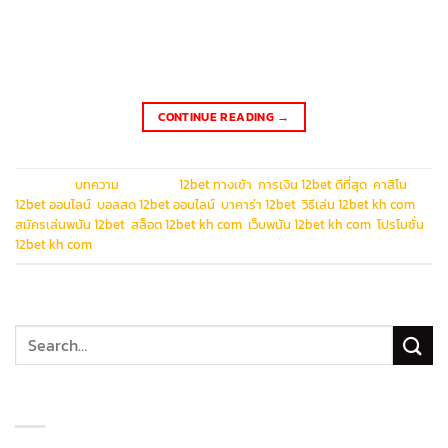
ความหลากหลายของเกม 12bet kh com ผสานทั้งสององค์
ประกอบได้อย่างลงตัวด้วยเทคโนโลยีล้ำสมัยและมาตรฐานระดับ
พรีเมียม ข้อได้เปรียบหลักของแพลตฟอร์ม 1.1 […]
CONTINUE READING
→
Posted in
บทความ
|
Tagged
12bet ทางเข้า
,
การเงิน 12bet ดีที่สุด
,
คาสิโน
12bet ออนไลน์
,
บอลสด 12bet ออนไลน์
,
บาคาร่า 12bet
,
วิธีเล่น 12bet kh com
,
สมัครเล่นพนัน 12bet
,
สล็อต 12bet kh com
,
เว็บพนัน 12bet kh com
,
โปรโมชั่น
12bet kh com
โพสต์ล่าสุด