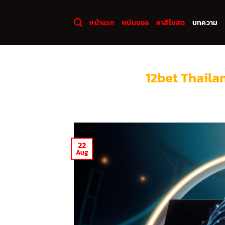
ข้าม
ไป
หน้าแรก
พนันบอล
คาสิโนสด
บทความ
ยัง
เนื้อหา
12bet Thailan
POS
22
Aug