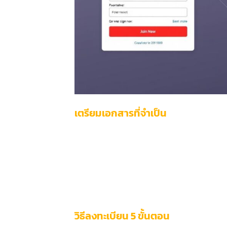
เตรียมเอกสารที่จำเป็น
ผู้สมัครต้องเตรียมข้อมูลส่วนตัวและหลักฐานยืนย
บัตรประชาชนหรือพาสปอร์ตที่ยังมีผลใช้การ
เอกสารแสดงที่อยู่ล่าสุด (ไม่เกิน 3 เดือน)
ข้อมูลบัญชีธนาคารหรือระบบชำระเงินดิจิทัล
วิธีลงทะเบียน 5 ขั้นตอน