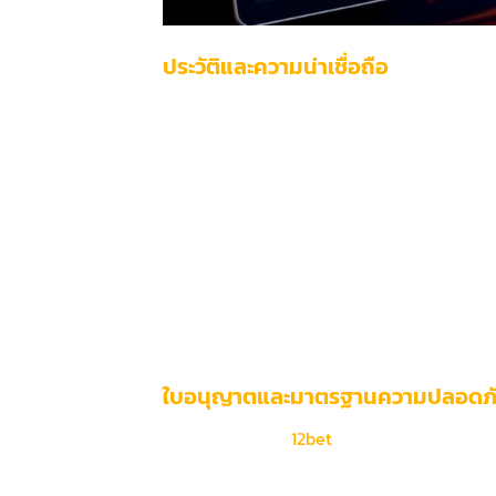
ประวัติและความน่าเชื่อถือ
จุดเริ่มต้นของ 12bet เกิดขึ้นจากทีมผู้เชี่ย
ครบวงจรเฉพาะสำหรับตลาดเอเชีย ภายใน 5 ปีแ
บัญชี พร้อมรับรางวัล
“Best Asian Operator”
ความสำเร็จนี้เกิดขึ้นจากกลยุทธ์ 3 เสาหลัก:
การพัฒนาระบบเดิมพันด้วย AI Technolog
การร่วมมือกับค่ายเกมระดับโลกกว่า 50 แบร
การปรับเปลี่ยนอินเทอร์เฟซให้เหมาะกับวั
ใบอนุญาตและมาตรฐานความปลอดภ
ทุกการเดิมพันบน
12bet
อยู่ภายใต้การควบคุ
คูราเซา ซึ่งเป็นหนึ่งในมาตรฐานที่ได้รับการยอม