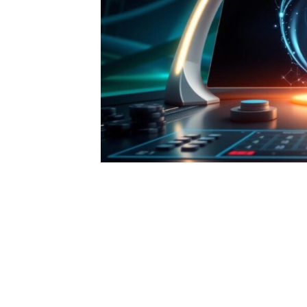
แพลตฟอร์มเกมระดับพรีเมียมที่ผสมผสานระหว
Thailand
ได้รับการออกแบบมาเพื่อตอบโจทย์นั
ชั่วโมงด้วยมาตรฐานความปลอดภัยระดับสากล
ผู้เล่นจะได้สัมผัสประสบการณ์การเดิมพันแบบไ
ด้วยอินเทอร์เฟซที่เข้าใจง่ายและกระบวนการฝาก
ผลแบบเรียลไทม์