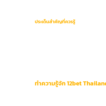
ความโดดเด่นของแพลตฟอร์มนี้อยู่ที่ใบอนุญาต
ถึงทีมงานซัพพอร์ตมืออาชีพที่พูดได้ทั้งภาษา
ประเด็นสำคัญที่ควรรู้
ระบบรักษาความปลอดภัยระดับธนาคารด้วยเท
เกมคาสิโนสดจากค่ายดังระดับโลกกว่า 50 ค
รองรับการเดิมพันกีฬาหลากหลายประเภท
ออกแบบอินเทอร์เฟซสำหรับผู้ใช้ชาวไทยโดย
บริการลูกค้าตลอด 24 ชั่วโมงผ่าน 5 ช่องทา
ระบบการเงินที่ได้รับการรับรองมาตรฐาน P
ทำความรู้จัก 12bet Thailan
การก้าวสู่ตำแหน่งผู้นำในวงการพนันออนไลน์ข
พรีเมียมตั้งแต่ปี 2008 ด้วยประสบการณ์กว่า 1
นักเดิมพันไทยที่ต้องการความสมจริงและความ