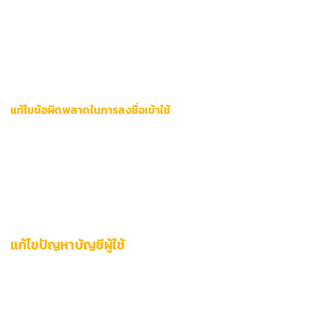
เข้า
การตั้งค่าอุปกรณ์
> แอปพลิเคชัน
เลือก 12bet > ที่เก็บข้อมูล
กด
ล้างแคช
และ
ล้างข้อมูล
แก้ไขข้อผิดพลาดในการลงชื่อเข้าใช้
เมื่อพบปัญหา
รีเซ็ตรหัสผ่าน 12bet
:
ตรวจสอบการเชื่อมต่ออินเทอร์เน็ตความเร็ว 5 Mbps ขึ้นไป
ใช้ฟังก์ชัน
ลืมรหัสผ่าน
ผ่านอีเมลยืนยันตัวตน
ติดต่อไลน์สนับสนุนพร้อมส่งสกรีนช็อตข้อผิดพลาด
แก้ไขปัญหาบัญชีผู้ใช้
การจัดการบัญชีผู้ใช้งานอย่างมืออาชีพเป็นหัวใจสำคัญของ
ประสบการณ์พรีเมียมบนแพลตฟอร์ม 12bet โดยระบบรักษาความ
ปลอดภัยระดับสูงตามมาตรฐาน PCI DSS ช่วยให้ผู้ใช้แก้ไขปัญหา