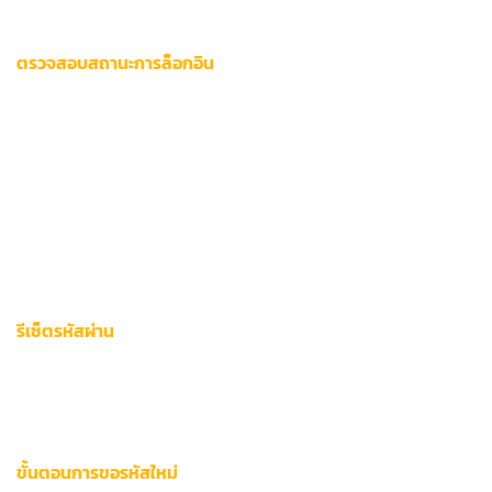
ได้รวดเร็วและมีประสิทธิภาพ
ตรวจสอบสถานะการล็อกอิน
เมื่อพบข้อผิดพลาดในการเข้าสู่ระบบ
ให้ตรวจสอบอีเมลหรือ SMS
ยืนยันตัวตนทันที
กรณีพบการเข้าถึงจากอุปกรณ์ที่ไม่รู้จัก ระบบ
จะแจ้งเตือนอัตโนมัติผ่านช่องทางหลัก 3 รูปแบบ:
แจ้งเตือน Push Notification ในแอปพลิเคชัน
ส่งรหัส OTP ไปยังหมายเลขโทรศัพท์ที่ลงทะเบียน
อีเมลรายงานกิจกรรมล็อกอินล่าสุด
รีเซ็ตรหัสผ่าน
กระบวนการตั้งค่ารหัสผ่านใหม่ใช้เทคโนโลยี AES-256
Encryption เพื่อความปลอดภัยสูงสุด
ควรอัปเดตรหัสผ่านทุก 90
วัน
ตามข้อกำหนดการรักษาความปลอดภัยสากล
ขั้นตอนการขอรหัสใหม่