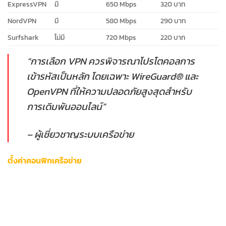
ExpressVPN
มี
650 Mbps
320 บาท
NordVPN
มี
580 Mbps
290 บาท
Surfshark
ไม่มี
720 Mbps
220 บาท
“การเลือก VPN ควรพิจารณาโปรโตคอลการ
เข้ารหัสเป็นหลัก โดยเฉพาะ WireGuard® และ
OpenVPN ที่ให้ความปลอดภัยสูงสุดสำหรับ
การเดิมพันออนไลน์”
– ผู้เชี่ยวชาญระบบเครือข่าย
ตั้งค่าคอนฟิกเครือข่าย
หลังติดตั้ง VPN แล้ว ให้ปรับแต่งการตั้งค่าตามขั้นตอน:
เลือกโปรโตคอล
WireGuard®
หรือ
IKEv2
เปิดใช้งาน Kill Switch เพื่อป้องกันข้อมูลรั่วไหล