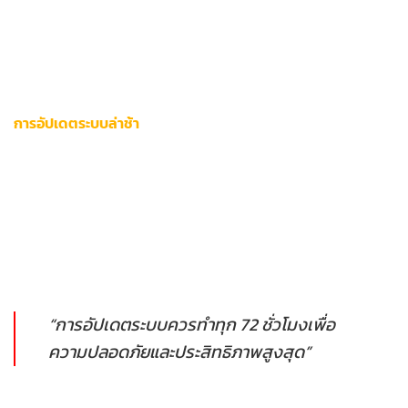
ภูมิภาคนี้
” ผู้ใช้งานควร:
ตรวจสอบ IP Address ผ่านเว็บ WhatIsMyIPAddress.com
เปรียบเทียบกับประเทศที่อนุญาตในเงื่อนไขการให้บริการ
การอัปเดตระบบล่าช้า
เวอร์ชันแอปหรือเบราว์เซอร์ที่ล้าสมัยกว่า 3 รุ่นจะเกิดข้อผิดพลาด
รหัส 4xx/5xx ตัวอย่างการแก้ไข:
อัปเดต Android/iOS ถึงเวอร์ชันล่าสุด
ตรวจสอบการอัปเดตอัตโนมัติใน Chrome/Firefox
ลบเวอร์ชันแคชใน Safari ด้วยการ Clear History
“การอัปเดตระบบควรทำทุก 72 ชั่วโมงเพื่อ
ความปลอดภัยและประสิทธิภาพสูงสุด”
การวิเคราะห์สาเหตุเหล่านี้ช่วยระบุจุดบกพร่องได้แม่นยำ ลดเวลา