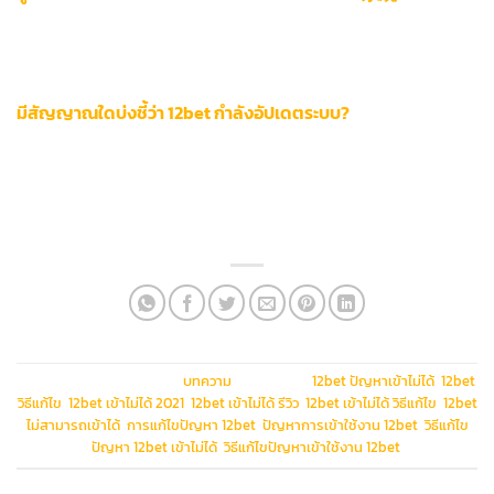
ใช้บริการสายด่วน VIP Hotline +662-123-4567 ตลอด 24 ชม.
พร้อมแจ้งหมายเลขสมาชิกทองคำที่ขึ้นต้นด้วย VIP- เพื่อรับการ
สนับสนุนแบบ First Priority จากวิศวกรระบบ
มีสัญญาณใดบ่งชี้ว่า 12bet กำลังอัปเดตระบบ?
ตรวจสอบประกาศทางการในหน้า Maintenance Schedule ของ
เว็บไซต์หลัก หรือสังเกตข้อความ “ระบบกำลังปรับปรุงชั่วคราว”
พร้อมไทม์ไลน์การซ่อมบำรุงแบบ Real-time บน Twitter
@12betStatus
This entry was posted in
บทความ
and tagged
12bet ปัญหาเข้าไม่ได้
,
12bet
วิธีแก้ไข
,
12bet เข้าไม่ได้ 2021
,
12bet เข้าไม่ได้ รีวิว
,
12bet เข้าไม่ได้ วิธีแก้ไข
,
12bet
ไม่สามารถเข้าได้
,
การแก้ไขปัญหา 12bet
,
ปัญหาการเข้าใช้งาน 12bet
,
วิธีแก้ไข
ปัญหา 12bet เข้าไม่ได้
,
วิธีแก้ไขปัญหาเข้าใช้งาน 12bet
.