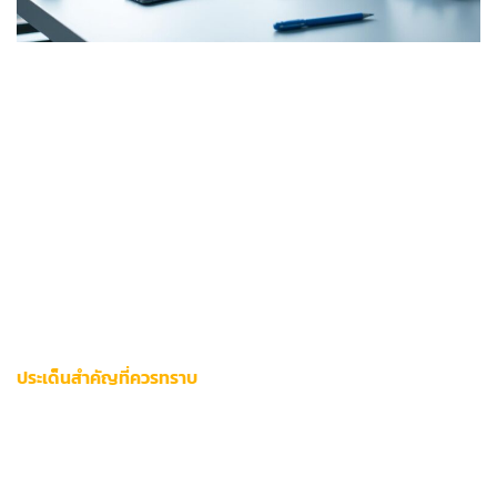
ผู้ใช้งานแพลตฟอร์มเกมระดับพรีเมียมอาจประสบปัญหา
การเชื่อม
ต่อระบบไม่สำเร็จ
ซึ่งส่งผลต่อประสบการณ์การเล่นเกมอย่างต่อ
เนื่อง บทความวิเคราะห์นี้เสนอแนวทางแก้ไขเชิงลึกแบบทีละขั้น
ตอน พร้อมระบุสาเหตุหลักที่ทำให้เกิดข้อผิดพลาดทางเทคนิค
ปัจจัยที่ทำให้เกิดปัญหามักเกี่ยวข้องกับ
การตั้งค่าอุปกรณ์
ความเร็วอินเทอร์เน็ต หรือการอัปเดตระบบล่าช้า ผู้ใช้ควรตรวจสอบ
ความเสถียรของเครือข่ายก่อนดำเนินการขั้นต่อไป โดยบทความนี้
ได้จัดเตรียมวิธีตรวจสอบสถานะเซิร์ฟเวอร์เรียลไทม์และทางเลือก
สำรองสำหรับการเข้าถึงบริการ
ประเด็นสำคัญที่ควรทราบ
ตรวจสอบความเร็วอินเทอร์เน็ตขั้นพื้นฐานก่อนเริ่มกระบวนการ
แก้ไข
อัปเดตแอปพลิเคชันให้เป็นเวอร์ชันล่าสุดอย่างสม่ำเสมอ