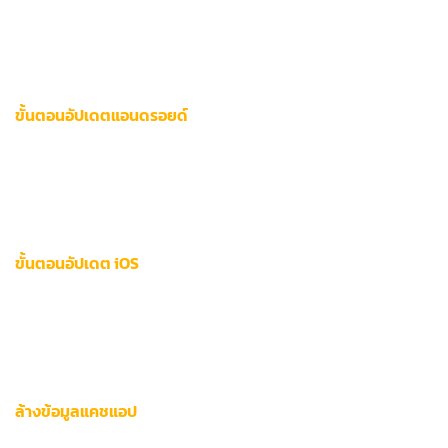
เวอร์ชันอัปเดตของแอป 12bet มักแก้ไขจุดบกพร่องและเพิ่มฟีเจอร์
ความปลอดภัย ผู้ใช้ควรตรวจสอบการอัปเดตผ่านช่องทางอย่าง
น้อยสัปดาห์ละครั้ง
ขั้นตอนอัปเดตแอนดรอยด์
เปิด Google Play Store > ค้นหา “12bet”
กดปุ่ม
อัปเดต
หากมีเวอร์ชันใหม่
ดาวน์โหลดไฟล์ APK จากเว็บหลักหากไม่พบในสโตร์
ขั้นตอนอัปเดต iOS
เข้า App Store > แตะไอคอนโปรไฟล์
เลื่อนหาแอป 12bet ในรายการอัปเดต
เปิดการตั้งค่า
อัปเดตอัตโนมัติ
เพื่อความสะดวก
ล้างข้อมูลแคชแอป
ข้อมูลชั่วคราวที่สะสมมากเกินไปอาจทำให้แอปรวน: