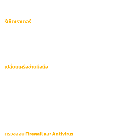
เปรียบเทียบผลกับความเร็วที่ผู้ให้บริการรับประกัน
รีเซ็ตเราเตอร์
ถอดปลั๊กอุปกรณ์เครือข่าย 30 วินาที
เชื่อมต่อสายสัญญาณใหม่ทั้งหมด
ตรวจสอบไฟสถานะทำงานปกติก่อนใช้งาน
เปลี่ยนเครือข่ายมือถือ
หากใช้ Wi-Fi ล้มเหลว ให้สลับมาใช้ 4G/5G ผ่านเครือข่าย AIS,
True หรือ DTAC พร้อมตรวจสอบ:
เปิด/ปิดโหมดเครื่องบิน 10 วินาที
เลือกเครือข่ายแบบ Manual ในพื้นที่สัญญาณอ่อน
ทดสอบ ping ผ่านแอป
Network Analyzer
ตรวจสอบ Firewall และ Antivirus