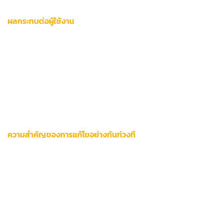
ผลกระทบต่อผู้ใช้งาน
ปัญหาการเชื่อมต่อ 12bet สร้างความเสียหายเชิงธุรกิจ 4 ด้าน:
พลาดโอกาสเดิมพันสดในเกมสำคัญ
สูญเสียโบนัสสมาชิกรายวัน
ถูกตัดสิทธิ์เข้าร่วมโปรโมชั่นพิเศษ
ลดความน่าเชื่อถือในการทำธุรกรรมทางการเงิน
ความสำคัญของการแก้ไขอย่างทันท่วงที
การจัดการปัญหาได้เร็วภายใน 1 ชั่วโมงช่วยป้องกัน:
การถูกระงับบัญชีชั่วคราวจากระบบตรวจสอบความปลอดภัย
การสูญเสียสถานะ VIP เนื่องจากกิจกรรมไม่ต่อเนื่อง
ความเสี่ยงข้อมูลส่วนตัวรั่วไหลจากช่องโหว่เครือข่าย