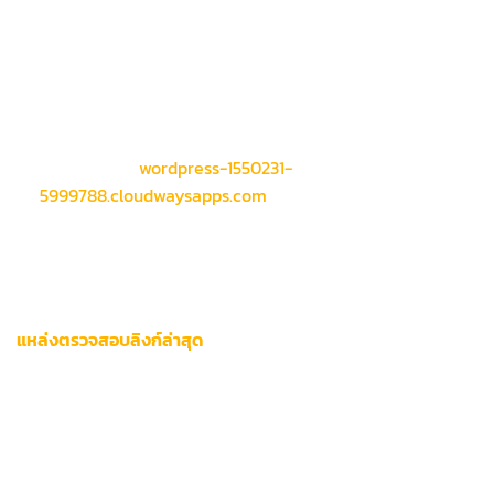
ระบบลิงก์สำรองถูกพัฒนาขึ้นเพื่อรองรับการเชื่อมต่อแบบไร้รอย
ต่อ โดยผู้ใช้งานควรตรวจสอบช่องทางเหล่านี้เป็นลำดับแรก:
ฝ่ายสนับสนุนลูกค้า:
ติดต่อผ่าน Live Chat เพื่อรับลิงก์เวอร์ชัน
ล่าสุดแบบเรียลไทม์
เว็บพันธมิตร:
wordpress-1550231-
5999788.cloudwaysapps.com
ให้บริการข้อมูลลิงก์อัปเดต
ทุก 2 ชั่วโมง
อีเมลแจ้งเตือน:
สมัครรับข้อมูลผ่านระบบสมาชิกเพื่อรับการ
แจ้งเปลี่ยนแปลงทันที
แหล่งตรวจสอบลิงก์ล่าสุด
ตรวจสอบความถูกต้องของลิงก์ผ่าน 3 แพลตฟอร์มหลัก:
แอปพลิเคชันมือถือทางการ
บัญชี LINE Official Account