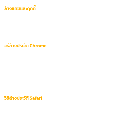
ล้างแคชและคุกกี้
การสะสมข้อมูลชั่วคราวในเบราว์เซอร์มากเกินไปอาจทำให้เกิดข้อ
ผิดพลาดในการโหลดหน้าเว็บ 12bet ผู้ใช้งานควรทำความสะอาด
ระบบเป็นประจำทุกสัปดาห์ด้วยวิธีต่อไปนี้:
วิธีล้างประวัติ Chrome
คลิกเมนู
จุดสามจุด
มุมขวาบน
เลือก
ประวัติ > ประวัติ
ติ๊กเลือก “แคช” และ “คุกกี้”
กดปุ่ม
ลบข้อมูล
วิธีล้างประวัติ Safari
เปิดเมนู
Safari > การตั้งค่า
เลือกแท็บ
ความเป็นส่วนตัว
คลิก
จัดการข้อมูลเว็บไซต์