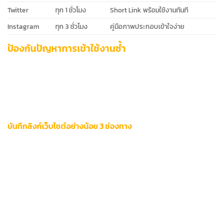
Twitter
ทุก 1 ชั่วโมง
Short Link พร้อมใช้งานทันที
Instagram
ทุก 3 ชั่วโมง
คู่มือภาพประกอบเข้าใจง่าย
ป้องกันปัญหาการเข้าใช้งานซ้ำ
การเข้าถึงแพลตฟอร์มได้อย่างต่อเนื่องเป็นหัวใจสำคัญของ
ประสบการณ์ระดับพรีเมียม โดยเฉพาะผู้ใช้ VIP ที่ต้องการความ
มั่นคงสูงสุด วิธีเหล่านี้จะช่วยลดความเสี่ยงในการเผชิญปัญหาเดิม
ซ้ำๆ และรักษาสิทธิประโยชน์เฉพาะตัวได้อย่างเต็มประสิทธิภาพ
บันทึกลิงก์เว็บไซต์อย่างน้อย 3 ช่องทาง
เก็บลิงก์หลักในบุ๊กมาร์กเบราว์เซอร์
พร้อมตั้งชื่อให้ระบุตัวตน
ชัดเจน
บันทึกลิงก์สำรองในโน้ตแอปพลิเคชันเช่น Google Keep หรือ
Notion
ติดตามช่องทาง Official Social Media
(Facebook, LINE OA)
เพื่อรับลิงก์ล่าสุด