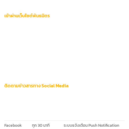
ฟอรัมชุมชนนักพนันออนไลน์ที่ผ่านการรับรอง
เข้าผ่านเว็บไซต์พันธมิตร
เครือข่ายพันธมิตรระดับภูมิภาคของ 12bet ให้บริการ Gateway
เชื่อมต่อสำรองที่มีมาตรฐานความปลอดภัยเทียบเท่าเว็บหลัก
ตัวอย่างเว็บที่ผ่านการตรวจสอบแล้ว:
ศูนย์รวมเกมคาสิโนออนไลน์เอเชีย
พอร์ทัลวิเคราะห์สกอร์กีฬาระดับมืออาชีพ
แพลตฟอร์มสตรีมมิ่งสดสำหรับนักเดิมพัน
ติดตามข่าวสารทาง Social Media
ช่องทางโซเชียลมีเดียอย่างเป็นทางการเผยแพร่ข้อมูลลิงก์ใหม่
ก่อนใคร:
แพลตฟอร์ม
ความถี่อัปเดต
ฟีเจอร์พิเศษ
Facebook
ทุก 30 นาที
ระบบแจ้งเตือน Push Notification