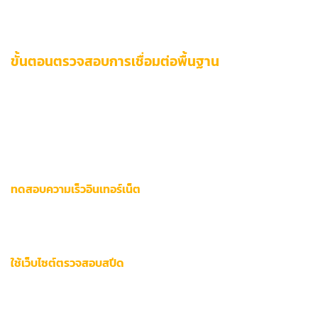
แก้ปัญหาเฉลี่ยลง 40-45% ตามข้อมูลเทคนิคจากศูนย์ช่วยเหลือ
12bet
ขั้นตอนตรวจสอบการเชื่อมต่อพื้นฐาน
การแก้ไขปัญหาการเข้าใช้งาน 12bet ควรเริ่มต้นจากการวิเคราะห์
ประสิทธิภาพเครือข่ายอย่างเป็นระบบ เพื่อค้นหาจุดบกพร่องที่ส่ง
ผลต่อการเชื่อมต่อ
สถานะเซิร์ฟเวอร์ 12bet
และสภาพแวดล้อม
เครือข่ายของผู้ใช้ล้วนมีส่วนกำหนดประสบการณ์การใช้งานให้ราบ
รื่น
ทดสอบความเร็วอินเทอร์เน็ต
ความเร็วอินเทอร์เน็ตต่ำกว่า 10 Mbps อาจทำให้เข้าเว็บไซต์ไม่สำเร็จ
ใช้เครื่องมือเหล่านี้เพื่อประเมินประสิทธิภาพ:
ใช้เว็บไซต์ตรวจสอบสปีด
เข้าเว็บ
Ookla Speedtest
หรือ
Fast.com
ปิดแอปพลิเคชันที่ใช้ bandwidth สูงระหว่างทดสอบ