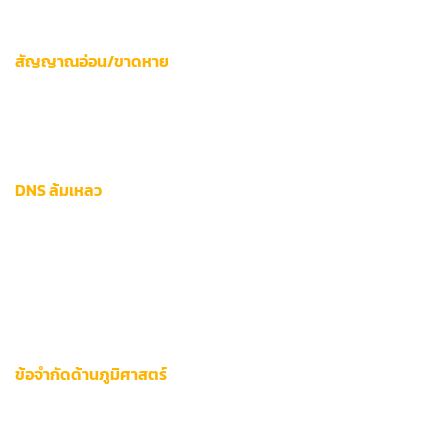
เข้าเว็บไม่สำเร็จ ผู้ใช้งานควรตรวจสอบ:
สัญญาณอ่อน/ขาดหาย
ความเร็วเน็ตเวิร์คต่ำกว่า 5 Mbps
ทำให้ไม่สามารถโหลดข้อมูลเกม
ได้ครบถ้วน สังเกตได้จากไอคอนสัญญาณบนมือถือหรือสถานะ
Wi-Fi บน PC
DNS ล้มเหลว
การตั้งค่า
DNS 12bet
ที่ไม่ถูกต้องจะบล็อกการเชื่อมต่อเซิร์ฟเวอร์
หลัก วิธีตรวจสอบเบื้องต้น:
ทดสอบเปลี่ยน DNS เป็น 8.8.8.8 (Google DNS)
ใช้คำสั่ง Command Prompt:
nslookup 12bet.com
ข้อจำกัดด้านภูมิศาสตร์
ระบบบล็อก 12bet
ด้วยเทคโนโลยี Geo-IP Tracking ป้องกันการ
เข้าถึงจากพื้นที่เสี่ยง โดยแสดงข้อความ “
บริการไม่พร้อมใช้งานใน