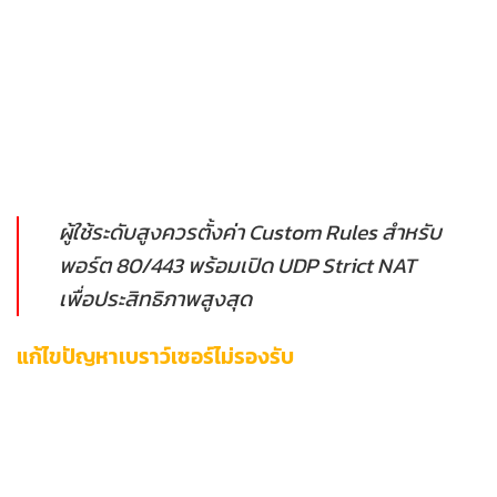
โปรแกรมความปลอดภัยอาจบล็อกการเข้าถึงโดยไม่ตั้งใจ ปรับแต่ง
ตามขั้นตอน:
เปิดเมนู
Allow an app through firewall
เพิ่มเบราว์เซอร์และแอป 12bet ในข้อยกเว้น
ทดลองปิดชั่วคราวเพื่อวินิจฉัยปัญหา
ผู้ใช้ระดับสูงควรตั้งค่า Custom Rules สำหรับ
พอร์ต 80/443 พร้อมเปิด UDP Strict NAT
เพื่อประสิทธิภาพสูงสุด
แก้ไขปัญหาเบราว์เซอร์ไม่รองรับ
เมื่อเบราว์เซอร์ไม่รองรับ 12bet ผู้ใช้งานจำเป็นต้องปรับตั้งค่าระบบ
เพื่อแก้ไขปัญหาเฉพาะหน้า โดยเฉพาะการล้างข้อมูลชั่วคราวและอัป
เกรดซอฟต์แวร์ให้ทันสมัยเสมอ ซึ่งส่งผลต่อประสบการณ์การเข้า
ถึงแพลตฟอร์มระดับพรีเมียมอย่างมีนัยสำคัญ