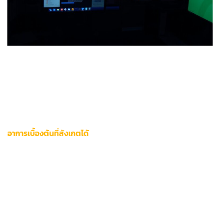
การใช้งานแพลตฟอร์ม 12bet อาจประสบอุปสรรคจากข้อจำกัด
ทางเทคนิคที่ส่งผลต่อประสบการณ์การเล่นเกมโดยตรง ผู้ใช้งาน
ระดับ VIP มักพบความท้าทายในการเข้าถึงบริการคาสิโนสดและ
การเดิมพันกีฬา ซึ่งต้องการการแก้ไขปัญหาแบบเร่งด่วนเพื่อรักษา
สิทธิประโยชน์พิเศษ
อาการเบื้องต้นที่สังเกตได้
ผู้ใช้สามารถตรวจสอบสัญญาณผิดปกติผ่าน 3 อาการหลัก:
หน้าเว็บโหลดช้าเกิน 15 วินาที แสดงข้อความ
“Connection
Timed Out”
ระบบแจ้งเตือน
“ไม่สามารถเชื่อมต่อเซิร์ฟเวอร์”
ขณะเข้าสู่ระบบ
ไม่เห็นอัปเดตสดของคาสิโนออนไลน์และอีสปอร์ต