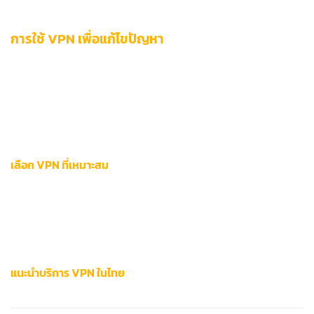
Document Upload
การใช้ VPN เพื่อแก้ไขปัญหา
สำหรับผู้ใช้งาน 12bet ที่ประสบปัญหาการเข้าเว็บไซต์หลัก การใช้
VPN 12bet ไทย
ถือเป็นโซลูชันระดับ Advanced ที่ช่วยแก้ไขข้อ
จำกัดด้านภูมิศาสตร์และระบบบล็อก IP ได้อย่างมีประสิทธิภาพ วิธีนี้
เหมาะกับผู้ที่ต้องการควบคุมการเชื่อมต่อเครือข่ายด้วยตัวเอง
พร้อมรักษามาตรฐานความปลอดภัยระดับสูง
เลือก VPN ที่เหมาะสม
ปัจจัยสำคัญในการเลือกบริการ VPN สำหรับเข้า 12bet ประกอบ
ด้วย 3 องค์หลัก:
ความเร็วสัญญาณ
,
จำนวนเซิร์ฟเวอร์ในไทย
และ
ระบบป้องกันข้อมูลรั่วไหล
ผู้ใช้งานควรทดสอบประสิทธิภาพกับ
แพลตฟอร์มเกมก่อนตัดสินใจซื้อบริการแบบรายเดือน
แนะนำบริการ VPN ในไทย
ชื่อบริการ
เซิร์ฟเวอร์ไทย
ความเร็วสูงสุด
ราคาเริ่มต้น/เดือน