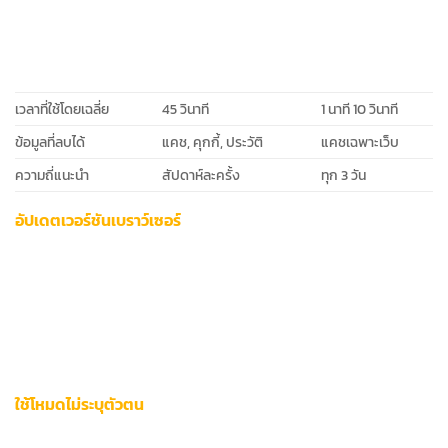
ลบข้อมูลทั้งหมดของโดเมน 12bet
ขั้นตอน
CHROME
SAFARI
เวลาที่ใช้โดยเฉลี่ย
45 วินาที
1 นาที 10 วินาที
ข้อมูลที่ลบได้
แคช, คุกกี้, ประวัติ
แคชเฉพาะเว็บ
ความถี่แนะนำ
สัปดาห์ละครั้ง
ทุก 3 วัน
อัปเดตเวอร์ชันเบราว์เซอร์
เบราว์เซอร์รุ่นใหม่มักมาพร้อมการปรับปรุงความปลอดภัยและ
ประสิทธิภาพการทำงาน ผู้ใช้งานตรวจสอบอัปเดตได้ผ่าน:
Chrome:
chrome://settings/help
Safari:
App Store > อัปเดต
ใช้โหมดไม่ระบุตัวตน
โหมดนี้ช่วยป้องกันการเก็บข้อมูลชั่วคราวขณะใช้งาน 12bet เปิดใช้