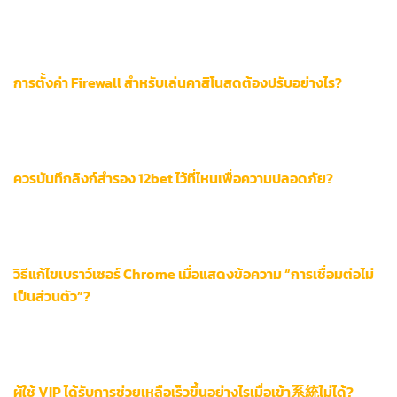
ใช้ลิงก์สำรองจากหน้า Facebook ทางการ 12bet Thailand หรือ
เข้าผ่านเว็บพันธมิตรอย่าง SiamSport โดยตรวจสอบ SSL
Certificate ให้มีไอคอนรูปกุญแจล็อกก่อนทำธุรกรรมใดๆ
การตั้งค่า Firewall สำหรับเล่นคาสิโนสดต้องปรับอย่างไร?
อนุญาตพอร์ต 443 (HTTPS) และ 1935 (RTMP) ในการตั้งค่า
Windows Defender Firewall → ตั้งค่า Outbound Rules → เปิด
การเข้าถึงสำหรับโปรแกรม 12bet.exe
ควรบันทึกลิงก์สำรอง 12bet ไว้ที่ไหนเพื่อความปลอดภัย?
จัดเก็บในบริการคลาวด์ส่วนตัวเช่น Google Drive หรือ iCloud
พร้อมตั้งค่าการเข้าถึงแบบสองปัจจัย และอัปเดตลิงก์ใหม่ทุก 72
ชั่วโมงผ่านช่องทาง Telegram ทางการ
วิธีแก้ไขเบราว์เซอร์ Chrome เมื่อแสดงข้อความ “การเชื่อมต่อไม่
เป็นส่วนตัว”?
กด Ctrl + Shift + Delete → เลือก “Cached images and files”
→ ล้างข้อมูลตั้งแต่ต้นเวลา → ปิดเบราว์เซอร์แล้วลองเข้าผ่าน
โหมด Incognito (Ctrl + Shift + N)
ผู้ใช้ VIP ได้รับการช่วยเหลือเร็วขึ้นอย่างไรเมื่อเข้า系統ไม่ได้?