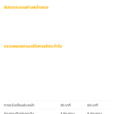
อัปเดตระบบอย่างสม่ำเสมอ
เปิดการอัปเดตอัตโนมัติในอุปกรณ์ทั้งมือถือและคอมพิวเตอร์ส่วน
ตัว ตรวจสอบเวอร์ชันแอปทุก 7 วันผ่านหน้า Settings > About
App สำหรับผู้ใช้ iOS ควรอนุญาตการอัปเดตเบื้องหลังในส่วน
Cellular Data
ตรวจสอบสถานะเซิร์ฟเวอร์ประจำวัน
ใช้เว็บตรวจสอบเซิร์ฟเวอร์ออนไลน์เช่น
DownDetector
หรือ
IsItDownRightNow
สมัครรับการแจ้งเตือนผ่าน SMS เมื่อเซิร์ฟเวอร์มีปัญหา
ตรวจสอบไอคอนสถานะเครือข่ายบนหน้า Dashboard
แพลตฟอร์ม
ฟีเจอร์
ผู้ใช้ทั่วไป
ผู้ใช้ VIP
การแจ้งเตือนล่วงหน้า
30 นาที
60 นาที
ช่องทางติดต่อฉุกเฉิน
3 ช่องทาง
6 ช่องทาง