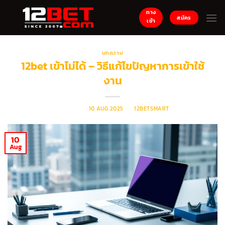
ข้าม
ทาง
ไป
สมัคร
เข้า
ยัง
เนื้อหา
บทความ
12bet เข้าไม่ได้ – วิธีแก้ไขปัญหาการเข้าใช้
งาน
POSTED ON
10 AUG 2025
BY
12BETSMART
10
Aug