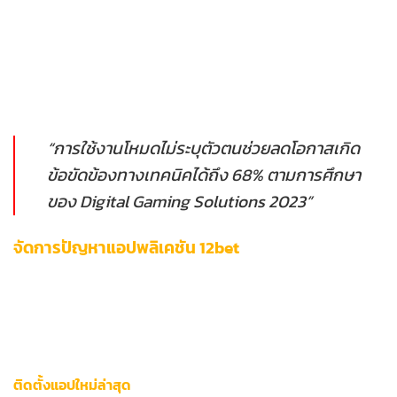
งานได้ผ่าน:
Chrome:
Ctrl+Shift+N
(Windows) หรือ
Command+Shift+N
(Mac)
Safari:
File > New Private Window
“การใช้งานโหมดไม่ระบุตัวตนช่วยลดโอกาสเกิด
ข้อขัดข้องทางเทคนิคได้ถึง 68% ตามการศึกษา
ของ Digital Gaming Solutions 2023”
จัดการปัญหาแอปพลิเคชัน 12bet
การจัดการแอปพลิเคชันมือถือให้ทำงานสมบูรณ์เป็นปัจจัยสำคัญ
สำหรับผู้ใช้พรีเมียมที่ต้องการประสบการณ์ระดับสูง ระบบปฏิบัติ
การทุกรุ่นจำเป็นต้องได้รับการดูแลอย่างมืออาชีพเพื่อป้องกันข้อ
ขัดข้องระหว่างใช้งาน
ติดตั้งแอปใหม่ล่าสุด