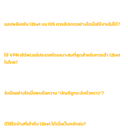
Speedtest by Ookla หรือ Fast.com จากนั้นรีเซ็ตเราเตอร์เครือ
ข่ายและตรวจสอบการตั้งค่า DNS เพื่อให้แน่ใจว่ามีการเชื่อมต่อที่เส
ถียบกับเซิร์ฟเวอร์หลักของ 12bet
แอปพลิเคชัน 12bet บน iOS ควรอัปเดตอย่างไรเมื่อใช้งานไม่ได้?
เข้าไปที่ App Store → ค้นหาแอป 12bet → กดปุ่ม “อัปเดต” หากมี
เวอร์ชันใหม่ แนะนำให้เปิดการอัปเดตอัตโนมัติและล้างแคชแอปเป็น
ประจำทุกสัปดาห์
ใช้ VPN เซิร์ฟเวอร์ประเทศใดเหมาะสมที่สุดสำหรับการเข้า 12bet
ในไทย?
เลือกใช้ VPN ที่มีเซิร์ฟเวอร์ในสิงคโปร์หรือมาเลเซีย เช่น
ExpressVPN หรือ NordVPN ซึ่งให้ความเร็วสูงและรองรับการเข้า
รหัสระดับทหาร พร้อมหลีกเลี่ยงการถูกบล็อก IP จากระบบ
รับมืออย่างไรเมื่อพบข้อความ “บัญชีถูกระงับชั่วคราว”?
ติดต่อทีมสนับสนุนลูกค้าผ่านไลน์ทางการ @12betCare ทันที
พร้อมเตรียมเอกสารยืนยันตัวตนเช่นพาสปอร์ตหรือบัตรประชาชน
ดิจิทัลสำหรับกระบวนการตรวจสอบแบบเร่งด่วน
มีวิธีใดบ้างที่เข้าถึง 12bet ได้เมื่อเว็บหลักล่ม?