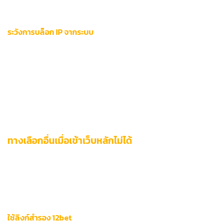
ตั้งค่า DNS แบบส่วนตัว
ระวังการบล็อก IP จากระบบ
ระบบรักษาความปลอดภัยของ 12bet อาจตรวจจับและ
ระบบบล็อก
12bet
ที่ใช้ VPN แบบ Shared IP ได้ ผู้ใช้งานควร:
หลีกเลี่ยง VPN ฟรีที่มีผู้ใช้จำนวนมาก
เปลี่ยนเซิร์ฟเวอร์ทุก 2-3 ชั่วโมง
ไม่เปิด VPN ตลอดเวลาเมื่อไม่จำเป็น
ทางเลือกอื่นเมื่อเข้าเว็บหลักไม่ได้
เมื่อประสบปัญหาการเข้าถึงเว็บไซต์หลักของ 12bet ผู้ใช้งาน
สามารถเลือกวิธีสำรองที่ออกแบบมาเพื่อรักษาความต่อเนื่องของ
ประสบการณ์การเล่นเกมได้ทันที 3 กลยุทธ์ต่อไปนี้ช่วยแก้ไขปัญหา
ได้แม้ในสถานการณ์ฉุกเฉิน
ใช้ลิงก์สำรอง 12bet