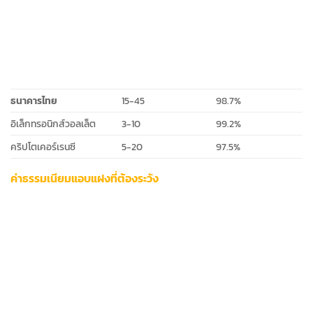
จากข้อมูลสถิติการทำธุรกรรมปี 2023 พบว่า
95% ของการถอน
เงินเสร็จสิ้นภายใน 1 ชั่วโมง
เมื่อเปรียบเทียบกับค่าเฉลี่ย
อุตสาหกรรมที่ 2-6 ชั่วโมง
ช่องทาง
เวลาเฉลี่ย (นาที)
อัตราความสำเร็จ
ธนาคารไทย
15-45
98.7%
อิเล็กทรอนิกส์วอลเล็ต
3-10
99.2%
คริปโตเคอร์เรนซี
5-20
97.5%
ค่าธรรมเนียมแอบแฝงที่ต้องระวัง
การแปลงสกุลเงินอัตโนมัติ (0.5-1.2%)
ค่าบริการฉุกเฉินถอนด่วน (3% ของยอด)
ค่าธรรมเนียมธนาคารผู้รับ (ขึ้นอยู่กับนโยบายสถาบัน)
ผู้ใช้งานควรศึกษารายละเอียดในหน้าคำชี้แจงทางการเงินก่อนทำ
ธุรกรรมทุกครั้ง เพื่อหลีกเลี่ยง
ค่าธรรมเนียมแอบแฝง
ที่อาจเกิด