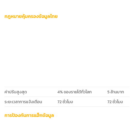
ยินยอมได้ทุกเมื่อ
กฎหมายคุ้มครองข้อมูลไทย
ในประเทศไทย ปฏิบัติตาม
PDPA
อย่างเคร่งครัด โดยมีฟีเจอร์
สำคัญ:
แจ้งเตือนการเปลี่ยนแปลงนโยบายล่วงหน้า 30 วัน
กลไกร้องเรียนผ่านช่องทางด่วน
การทำข้อมูลให้เป็นนิรนามก่อนวิเคราะห์
มาตรฐาน
GDPR
PDPA
ค่าปรับสูงสุด
4% ของรายได้ทั่วโลก
5 ล้านบาท
ระยะเวลาการแจ้งเตือน
72 ชั่วโมง
72 ชั่วโมง
การป้องกันการแฮ็กข้อมูล
ระบบรักษาความปลอดภัยแบบหลายชั้นถูกพัฒนาขึ้นเพื่อรับมือกับ
ภัยคุกคามรูปแบบใหม่ โดยเฉพาะการโจมตีทางไซเบอร์ที่ซับซ้อน