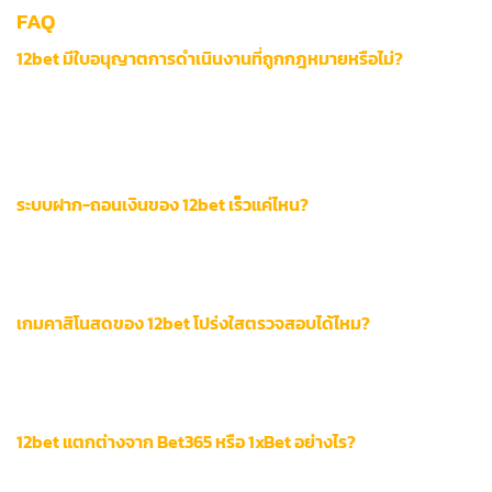
FAQ
12bet มีใบอนุญาตการดำเนินงานที่ถูกกฎหมายหรือไม่?
12bet ทำงานภายใต้ใบอนุญาตจาก Gaming Authority
Thailand และผ่านการรับรองมาตรฐานสากลจาก eCOGRA
พร้อมเทคโนโลยีเข้ารหัสข้อมูลระดับ AES 256-bit เหมือนกับ
สถาบันการเงินชั้นนำ
ระบบฝาก-ถอนเงินของ 12bet เร็วแค่ไหน?
ระบบการเงินของ 12bet รองรับช่องทางธนาคารไทยและ
อิเล็กทรอนิกส์วอลเล็ต โดยมีสถิติการถอนเงินสำเร็จเฉลี่ย 15 นาที
ตามรายงานประจำปีของแพลตฟอร์ม
เกมคาสิโนสดของ 12bet โปร่งใสตรวจสอบได้ไหม?
เกมทุกประเภทใช้ ระบบ RNG ที่ผ่านการทดสอบโดย iTech Labs
ส่วนเกมสดใช้กล้องความละเอียด 4K และดีลเลอร์มืออาชีพจากสตู
ดิโอมาตรฐานยุโรป
12bet แตกต่างจาก Bet365 หรือ 1xBet อย่างไร?
12bet ให้อัตราต่อรองฟุตบอลพรีเมียร์ลีกที่แข่งขันได้ พร้อมโปรโม