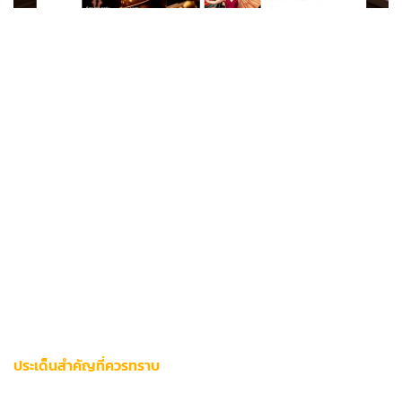
การเลือกใช้บริการคาสิโนออนไลน์ในยุคดิจิทัลจำเป็นต้องพิจารณา
มาตรฐานความปลอดภัย
และ
ความน่าเชื่อถือ
เป็นลำดับแรก โดย
เฉพาะแพลตฟอร์มระดับพรีเมียมที่ให้บริการทั้งเกมสล็อต กีฬา และ
คาสิโนสดแบบเรียลไทม์
บทวิเคราะห์นี้มุ่งสำรวจปัจจัยสำคัญ 3 ประการสำหรับการประเมิน
คุณภาพเว็บพนัน:
ใบอนุญาตระหว่างประเทศ
, ระบบป้องกันข้อมูล
แบบเข้ารหัส และรีวิวจากผู้ใช้งานจริง โดยอ้างอิงมาตรฐานสากลที่
ใช้ในวงการเกมระดับโลก
ผู้เล่นมืออาชีพมักให้ความสำคัญกับ
ความโปร่งใส
ของแพลตฟอร์ม
ตั้งแต่กระบวนการฝาก-ถอนที่รวดเร็ว ไปจนถึงการรับรองโดย
องค์กรกำกับดูแลอย่าง Curacao eGaming ซึ่งเป็นเกณฑ์พื้นฐาน
ของ
เว็บพนันปลอดภัย
ที่ควรพิจารณา
ประเด็นสำคัญที่ควรทราบ
ตรวจสอบใบอนุญาตการดำเนินงานจากหน่วยงานระดับสากล