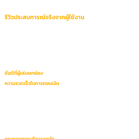
27001
รีวิวประสบการณ์จริงจากผู้ใช้งาน
ข้อมูลจากฟอรัม Pantip และเว็บตรวจสอบคาสิโนออนไลน์เผยว่า
12bet
ได้รับคะแนนความพึงพอใจเฉลี่ย 4.2/5 จากผู้ใช้งาน 1,200
คนในปี 2023 โดย 78% ยืนยันความน่าเชื่อถือของแพลตฟอร์ม
การวิเคราะห์รีวิวทั้งเชิงบวกและลบช่วยให้เห็นภาพรวมได้ชัดเจนยิ่ง
ขึ้น
ข้อดีที่ผู้เล่นยกย่อง
ความรวดเร็วในการถอนเงิน
ผู้ใช้งานกว่า 65% ในแบบสำรวจระบุว่า
ระบบถอนเงินเร็ว
เป็นจุด
เด่นที่สุด โดยใช้เวลาเฉลี่ยเพียง 15 นาทีสำหรับธุรกรรมที่ผ่านการ
ตรวจสอบเรียบร้อย
“ครั้งล่าสุดถอน 20,000 บาท เงินเข้า wallet
ภายใน 7 นาทีโดยประมาณ”
– ผู้ใช้รายหนึ่งแชร์ประสบการณ์ผ่าน
เว็บไซต์ Casino Guru
คุณภาพการบริการลูกค้า