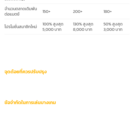
จำนวนตลาดเดิมพัน
150+
200+
180+
ต่อแมตช์
100% สูงสุด
130% สูงสุด
50% สูงสุด
โปรโมชั่นสมาชิกใหม่
5,000 บาท
8,000 บาท
3,000 บาท
แม้จะมีจำนวนตลาดเดิมพันน้อยกว่าคู่แข่งเล็กน้อย แต่
อัตราต่อ
รองดีที่สุด
ในกลุ่มแมตช์สำคัญทำให้ได้กำไรมากกว่าเมื่อเทียบระยะ
ยาว
จุดด้อยที่ควรปรับปรุง
จากการศึกษาพบข้อจำกัดบางประการที่ผู้เล่นควรทราบก่อนตัดสิน
ใจ:
ข้อจำกัดในการเล่นบางเกม
ไม่มีเกม Virtual Sports แบบเรียลไทม์
เกมสล็อตใหม่อัปเดตช้ากว่าคู่แข่ง 2-3 สัปดาห์
จำกัดการเดิมพันสดในเกมเอเชียนแฮนดิแคป