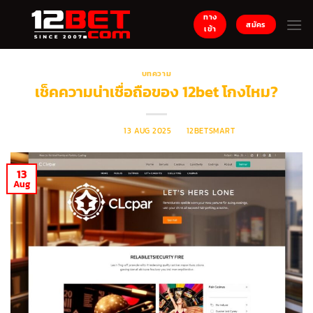
ข้าม
ทาง
ไป
สมัคร
เข้า
ยัง
เนื้อหา
บทความ
เช็คความน่าเชื่อถือของ 12bet โกงไหม?
POSTED ON
13 AUG 2025
BY
12BETSMART
13
Aug