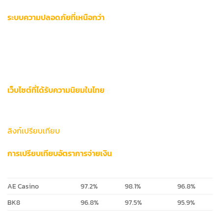
ระบบความปลอดภัยที่เหนือกว่า
เทคโนโลยี End-to-End Encryption ระดับธนาคาร
การยืนยันตัวตนสองขั้นตอน (2FA)
ใบรับรองมาตรฐาน PCI DSS ระหว่างประเทศ
เว็บไซต์ที่ได้รับความนิยมในไทย
การเลือกแพลตฟอร์มควรพิจารณาจากอัตราการจ่ายเงินและความ
หลากหลายของเกมเป็นหลัก เปรียบเทียบตัวเลือกยอดนิยมผ่าน
ลิงก์เปรียบเทียบ
ได้อย่างละเอียด:
การเปรียบเทียบอัตราการจ่ายเงิน
แพลตฟอร์ม
สล็อต
บาคาร่า
รูเล็ต
AE Casino
97.2%
98.1%
96.8%
BK8
96.8%
97.5%
95.9%